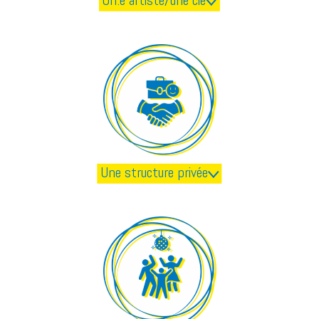
Un.e artiste/une cie
Une structure privée