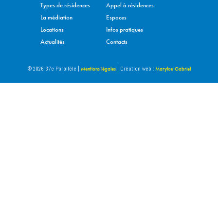
Types de résidences
Appel à résidences
La médiation
Espaces
Locations
Infos pratiques
Actualités
Contacts
Mentions légales
Marylou Gabriel
© 2026 37e Parallèle |
| Création web :