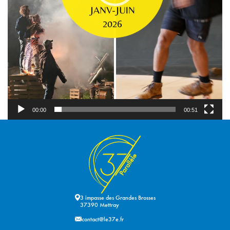
00:00
00:51
3 impasse des Grandes Brosses
37390 Mettray
contact@le37e.fr