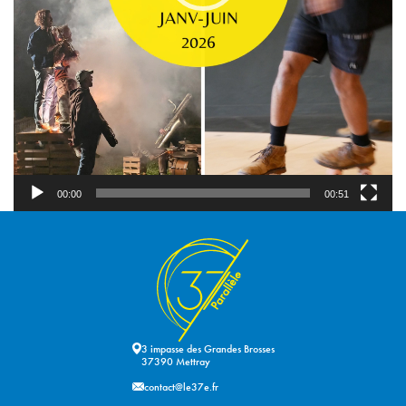
00:00
00:51
3 impasse des Grandes Brosses
37390 Mettray
contact@le37e.fr