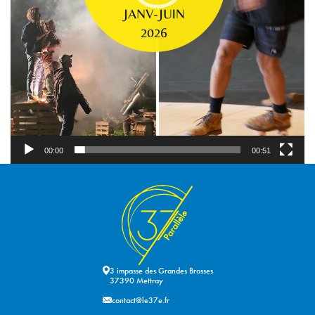
00:00
00:51
3 impasse des Grandes Brosses
37390 Mettray
contact@le37e.fr