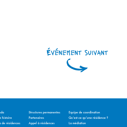
Événement suivant
nda
Structures permanentes
Equipe de coordination
 histoire
Partenaires
Qu’est-ce qu’une résidence ?
s de résidences
Appel à résidences
La médiation