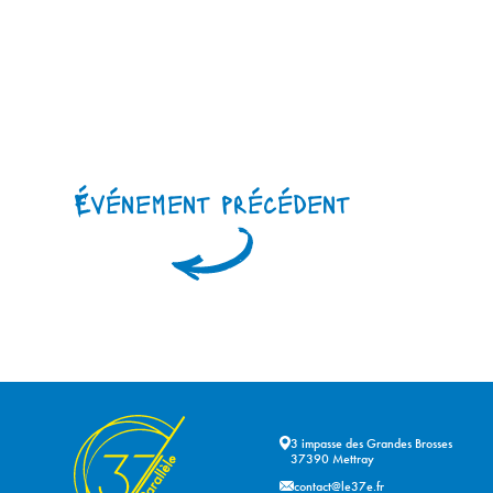
Événement précédent
3 impasse des Grandes Brosses
37390 Mettray
contact@le37e.fr