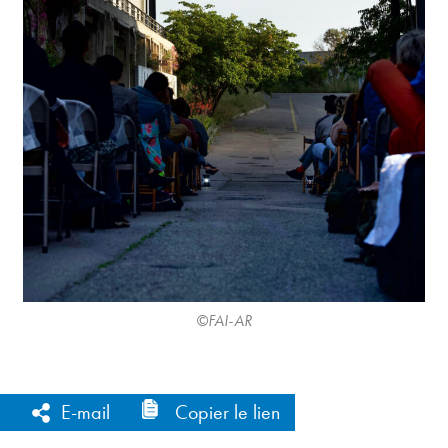
©FAI-AR
)
E-mail
Copier le lien